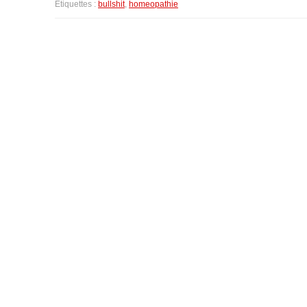
Étiquettes :
bullshit
,
homeopathie