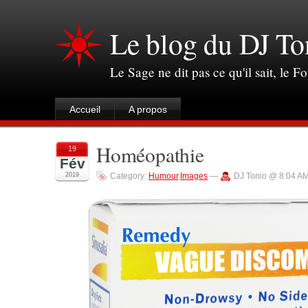
Le blog du DJ To
Le Sage ne dit pas ce qu'il sait, le Fo
Accueil
A propos
Homéopathie
19
Fév
2019
Category:
Humour
,
Images
—
DJ Tonio @ 8:04 A