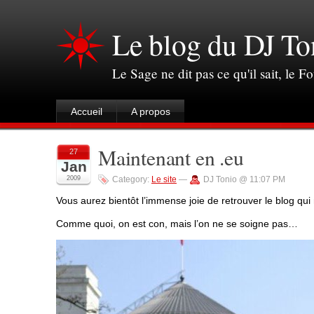
Le blog du DJ To
Le Sage ne dit pas ce qu'il sait, le Fo
Accueil
A propos
Maintenant en .eu
27
Jan
2009
Category:
Le site
—
DJ Tonio @ 11:07 PM
Vous aurez bientôt l’immense joie de retrouver le blog qui
Comme quoi, on est con, mais l’on ne se soigne pas…