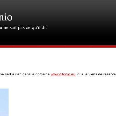
nio
u ne sait pas ce qu'il dit
 ne sert à rien dans le domaine
www.djtonio.eu
, que je viens de réserv