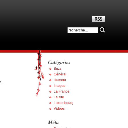
Catégories
Buzz
Général
Humour
er…
Images
La France
Le site
Luxembourg
Vidéos
Méta