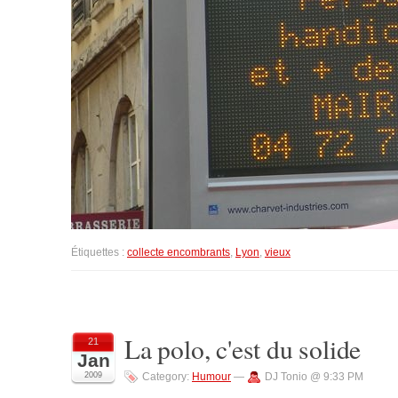
Étiquettes :
collecte encombrants
,
Lyon
,
vieux
La polo, c'est du solide
21
Jan
2009
Category:
Humour
—
DJ Tonio @ 9:33 PM