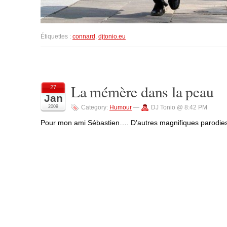
Étiquettes :
connard
,
djtonio.eu
La mémère dans la peau
27
Jan
2009
Category:
Humour
—
DJ Tonio @ 8:42 PM
Pour mon ami Sébastien…. D’autres magnifiques parodies 