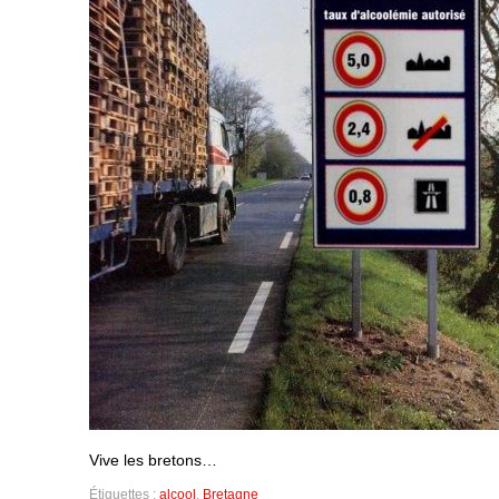
Vive les bretons…
Étiquettes :
alcool
,
Bretagne