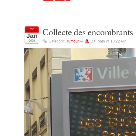
Collecte des encombrants
22
Jan
2009
Category:
Humour
—
DJ Tonio @ 10:22 PM