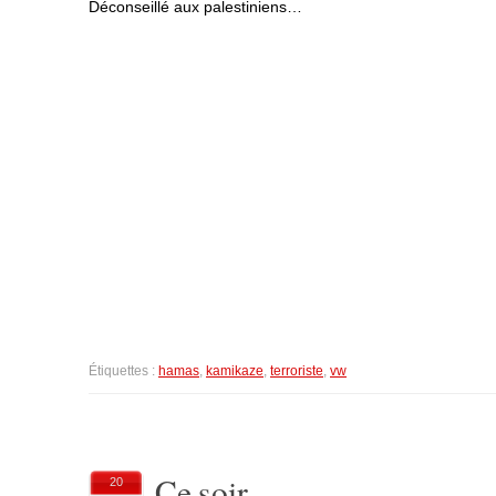
Déconseillé aux palestiniens…
Étiquettes :
hamas
,
kamikaze
,
terroriste
,
vw
Ce soir…
20