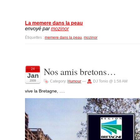
La memere dans la peau
envoyé par
mozinor
Étiquettes :
memere dans la peau
,
mozinor
Nos amis bretons…
24
Jan
2009
Category:
Humour
—
DJ Tonio @ 1:58 AM
vive la Bretagne, ….