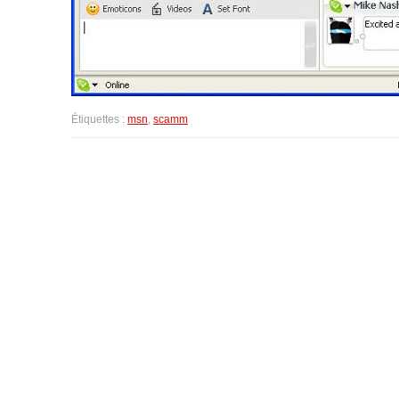
Étiquettes :
msn
,
scamm