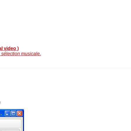
l video )
 sélection musicale.
M