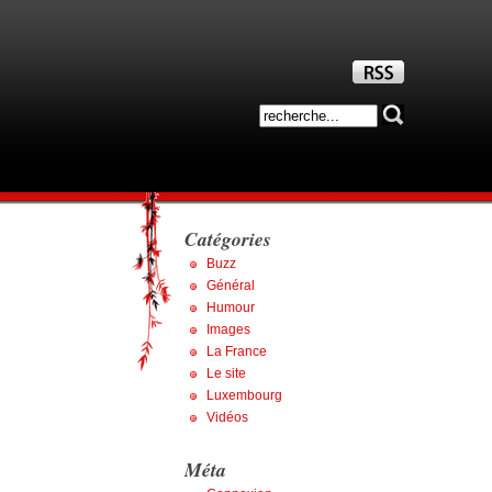
Catégories
Buzz
Général
Humour
Images
La France
Le site
Luxembourg
Vidéos
Méta