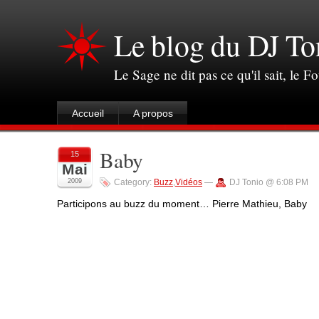
Le blog du DJ To
Le Sage ne dit pas ce qu'il sait, le Fo
Accueil
A propos
Baby
15
Mai
2009
Category:
Buzz
,
Vidéos
—
DJ Tonio @ 6:08 PM
Participons au buzz du moment… Pierre Mathieu, Baby