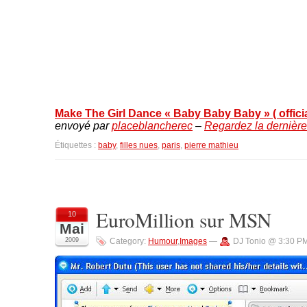
Make The Girl Dance « Baby Baby Baby » ( officia
envoyé par
placeblancherec
–
Regardez la dernière
Étiquettes :
baby
,
filles nues
,
paris
,
pierre mathieu
EuroMillion sur MSN
10
Mai
2009
Category:
Humour
,
Images
—
DJ Tonio @ 3:30 P