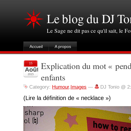
Le blog du DJ To
Le Sage ne dit pas ce qu'il sait, le Fo
Accueil
A propos
Explication du mot « pend
15
Août
enfants
2015
Category:
Humour
,
Images
—
DJ Tonio @ 2
(Lire la définition de « necklace »)