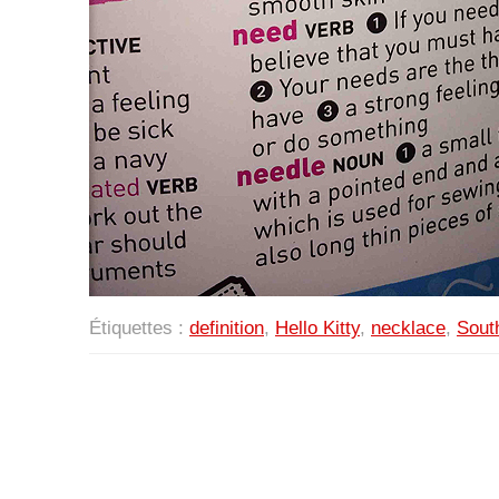
Étiquettes :
definition
,
Hello Kitty
,
necklace
,
South